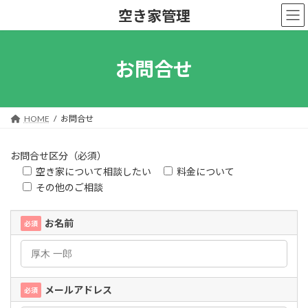
コ
ナ
空き家管理
ン
ビ
テ
ゲ
ン
ー
ツ
シ
お問合せ
へ
ョ
ス
ン
キ
に
ッ
移
HOME
お問合せ
プ
動
お問合せ区分（必須）
空き家について相談したい
料金について
その他のご相談
お名前
必須
メールアドレス
必須