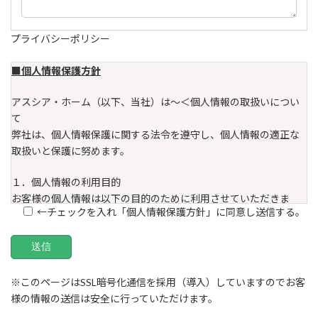
プライバシーポリシー
■個人情報保護方針
アスシア・ホーム（以下、当社）は～＜個人情報の取扱いについ
て
弊社は、個人情報保護に関する法令を遵守し、個人情報の適正な
取扱いと保護に努めます。
１．個人情報の利用目的
お客様の個人情報は以下の目的のために利用させていただきま
←チェックを入れ「個人情報保護方針」に同意し送信する。
す。
なお、情報・サービスの提供は、ご本人から申出がありました
ら、提供を停止します。
①不動産の売買、仲介、賃貸、管理等の取引に関する契約の履
行、情報、サービスの提供
※このページはSSL暗号化通信を採用（導入）していますのでお客
②住宅ローンに係る事務代行業務、不動産取引に係るローン業務
様の情報の送信は安全に行っていただけます。
に関する契約の履行、情報、サービスの提供。